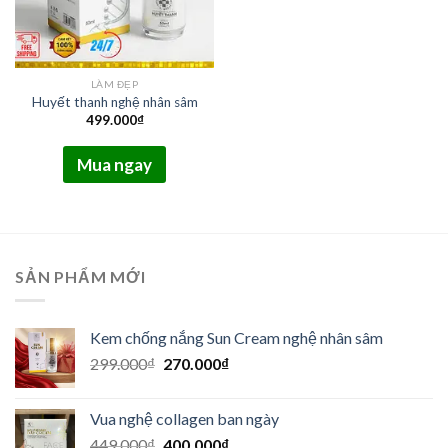
LÀM ĐẸP
Huyết thanh nghệ nhân sâm
499.000
₫
Mua ngay
SẢN PHẨM MỚI
Kem chống nắng Sun Cream nghệ nhân sâm
Giá
Giá
299.000
₫
270.000
₫
gốc
hiện
là:
tại
Vua nghệ collagen ban ngày
299.000₫.
là:
Giá
Giá
449.000
₫
400.000
₫
270.000₫.