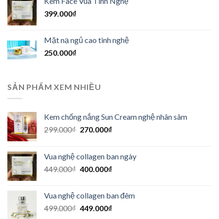
Kem Face Vua Tinh Nghệ
449.000₫.
là:
399.000
₫
400.000₫.
Mặt nạ ngủ cao tinh nghệ
250.000
₫
SẢN PHẨM XEM NHIỀU
Kem chống nắng Sun Cream nghệ nhân sâm
Giá
Giá
299.000
₫
270.000
₫
gốc
hiện
là:
tại
Vua nghệ collagen ban ngày
299.000₫.
là:
Giá
Giá
449.000
₫
400.000
₫
270.000₫.
gốc
hiện
là:
tại
Vua nghệ collagen ban đêm
449.000₫.
là:
Giá
Giá
499.000
₫
449.000
₫
400.000₫.
gốc
hiện