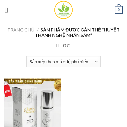
Skip
0
to
content
TRANG CHỦ
/
SẢN PHẨM ĐƯỢC GẮN THẺ “HUYẾT
THANH NGHỆ NHÂN SÂM”
LỌC