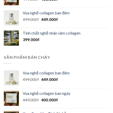
gốc
hiện
là:
tại
Vua nghệ collagen ban đêm
449.000₫.
là:
Giá
Giá
499.000
₫
449.000
₫
400.000₫.
gốc
hiện
là:
tại
Tinh chất nghệ nhân sâm collagen
499.000₫.
là:
399.000
₫
449.000₫.
SẢN PHẨM BÁN CHẠY
Vua nghệ collagen ban đêm
Giá
Giá
499.000
₫
449.000
₫
gốc
hiện
là:
tại
Vua nghệ collagen ban ngày
499.000₫.
là:
Giá
Giá
449.000
₫
400.000
₫
449.000₫.
gốc
hiện
là:
tại