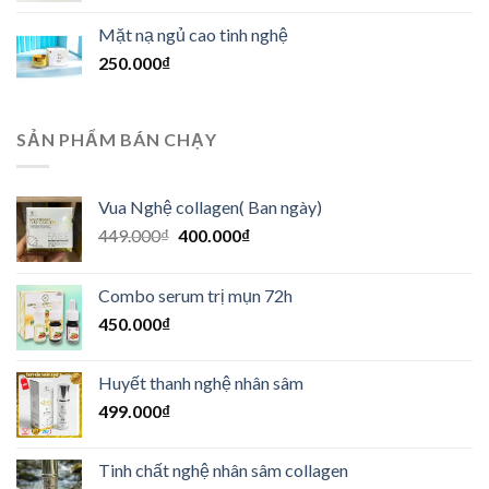
là:
tại
Mặt nạ ngủ cao tinh nghệ
499.000₫.
là:
250.000
₫
449.000₫.
SẢN PHẨM BÁN CHẠY
Vua Nghệ collagen( Ban ngày)
Giá
Giá
449.000
₫
400.000
₫
gốc
hiện
là:
tại
Combo serum trị mụn 72h
449.000₫.
là:
450.000
₫
400.000₫.
Huyết thanh nghệ nhân sâm
499.000
₫
Tinh chất nghệ nhân sâm collagen