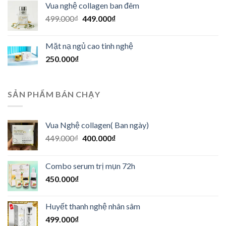
Vua nghệ collagen ban đêm
449.000₫.
là:
Giá
Giá
499.000
₫
449.000
₫
400.000₫.
gốc
hiện
là:
tại
Mặt nạ ngủ cao tinh nghệ
499.000₫.
là:
250.000
₫
449.000₫.
SẢN PHẨM BÁN CHẠY
Vua Nghệ collagen( Ban ngày)
Giá
Giá
449.000
₫
400.000
₫
gốc
hiện
là:
tại
Combo serum trị mụn 72h
449.000₫.
là:
450.000
₫
400.000₫.
Huyết thanh nghệ nhân sâm
499.000
₫