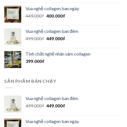
là:
tại
Vua nghệ collagen ban ngày
299.000₫.
là:
Giá
Giá
449.000
₫
400.000
₫
270.000₫.
gốc
hiện
là:
tại
Vua nghệ collagen ban đêm
449.000₫.
là:
Giá
Giá
499.000
₫
449.000
₫
400.000₫.
gốc
hiện
là:
tại
Tinh chất nghệ nhân sâm collagen
499.000₫.
là:
399.000
₫
449.000₫.
SẢN PHẨM BÁN CHẠY
Vua nghệ collagen ban đêm
Giá
Giá
499.000
₫
449.000
₫
gốc
hiện
là:
tại
Vua nghệ collagen ban ngày
499.000₫.
là: