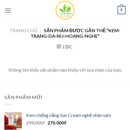
Skip
0
to
content
TRANG CHỦ
/
SẢN PHẨM ĐƯỢC GẮN THẺ “KEM-
TRANG-DA-NU-HOANG-NGHE”
LỌC
Không tìm thấy sản phẩm nào khớp với lựa chọn của bạn.
SẢN PHẨM MỚI
Kem chống nắng Sun Cream nghệ nhân sâm
Giá
Giá
299.000
₫
270.000
₫
gốc
hiện