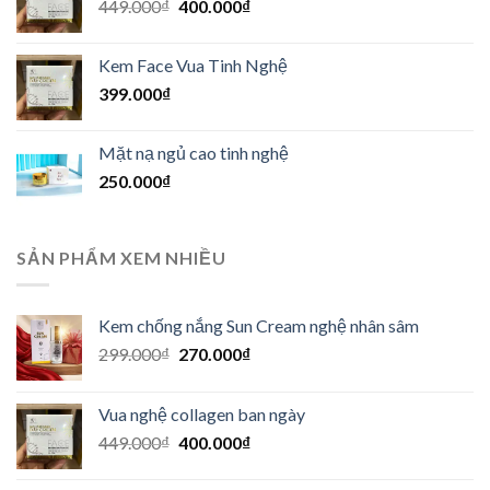
Giá
Giá
449.000
₫
400.000
₫
449.000₫.
gốc
hiện
là:
tại
Kem Face Vua Tinh Nghệ
449.000₫.
là:
399.000
₫
400.000₫.
Mặt nạ ngủ cao tinh nghệ
250.000
₫
SẢN PHẨM XEM NHIỀU
Kem chống nắng Sun Cream nghệ nhân sâm
Giá
Giá
299.000
₫
270.000
₫
gốc
hiện
là:
tại
Vua nghệ collagen ban ngày
299.000₫.
là:
Giá
Giá
449.000
₫
400.000
₫
270.000₫.
gốc
hiện
là:
tại