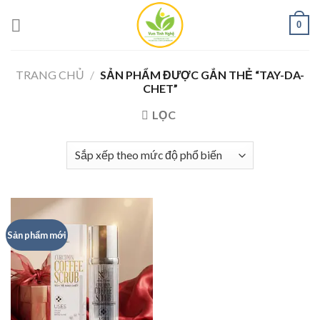
Skip
0
to
content
TRANG CHỦ
/
SẢN PHẨM ĐƯỢC GẮN THẺ “TAY-DA-
CHET”
LỌC
Sản phẩm mới