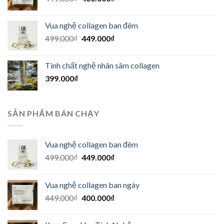
gốc
hiện
là:
tại
Vua nghệ collagen ban đêm
449.000₫.
là:
Giá
Giá
499.000
₫
449.000
₫
400.000₫.
gốc
hiện
là:
tại
Tinh chất nghệ nhân sâm collagen
499.000₫.
là:
399.000
₫
449.000₫.
SẢN PHẨM BÁN CHẠY
Vua nghệ collagen ban đêm
Giá
Giá
499.000
₫
449.000
₫
gốc
hiện
là:
tại
Vua nghệ collagen ban ngày
499.000₫.
là:
Giá
Giá
449.000
₫
400.000
₫
449.000₫.
gốc
hiện
là:
tại