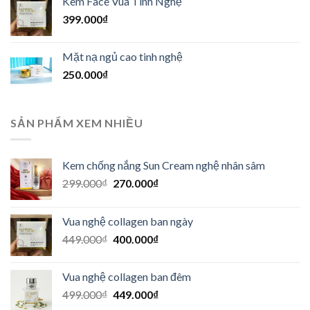
Kem Face Vua Tinh Nghệ
449.000₫.
là:
399.000
₫
400.000₫.
Mặt nạ ngủ cao tinh nghệ
250.000
₫
SẢN PHẨM XEM NHIỀU
Kem chống nắng Sun Cream nghệ nhân sâm
Giá
Giá
299.000
₫
270.000
₫
gốc
hiện
là:
tại
Vua nghệ collagen ban ngày
299.000₫.
là:
Giá
Giá
449.000
₫
400.000
₫
270.000₫.
gốc
hiện
là:
tại
Vua nghệ collagen ban đêm
449.000₫.
là:
Giá
Giá
499.000
₫
449.000
₫
400.000₫.
gốc
hiện