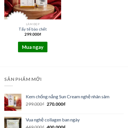
LÀM ĐẸP
Tẩy tế bào chết
299.000
₫
Mua ngay
SẢN PHẨM MỚI
Kem chống nắng Sun Cream nghệ nhân sâm
Giá
Giá
299.000
₫
270.000
₫
gốc
hiện
là:
tại
Vua nghệ collagen ban ngày
299.000₫.
là:
Giá
Giá
449.000
₫
400.000
₫
270.000₫.