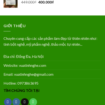
Giá
Giá
449.000
₫
400.000
₫
449.000₫.
gốc
hiện
là:
tại
449.000₫.
là:
400.000₫.
GIỚI THIỆU
Chuyên cung cấp các sản phẩm làm đẹp từ thiên nhiên như:
tinh bột nghệ, mỹ phẩm nghệ, thảo mộc tự nhiên...
Địa chỉ: Đống Đa, Hà Nội
Website: vuatinhnghe.com
Email: vuatinhnghe@gmail.com
Hotline: 0973863695
TÌM CHÚNG TÔI TẠI