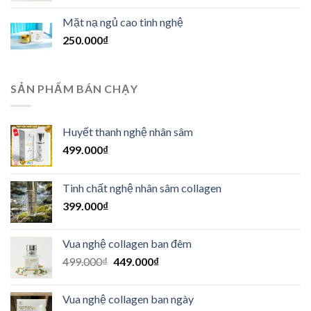
là:
tại
Mặt nạ ngủ cao tinh nghệ
499.000₫.
là:
250.000
₫
449.000₫.
SẢN PHẨM BÁN CHẠY
Huyết thanh nghệ nhân sâm
499.000
₫
Tinh chất nghệ nhân sâm collagen
399.000
₫
Vua nghệ collagen ban đêm
Giá
Giá
499.000
₫
449.000
₫
gốc
hiện
là:
tại
Vua nghệ collagen ban ngày
499.000₫.
là: