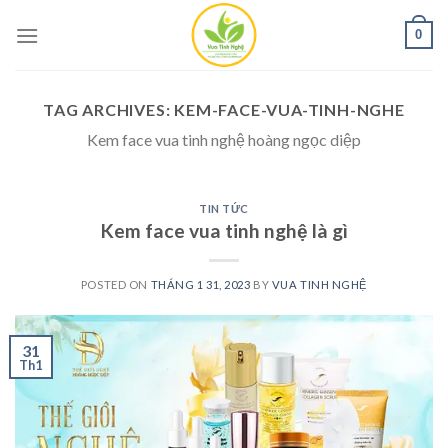
Skip
0
to
content
TAG ARCHIVES:
KEM-FACE-VUA-TINH-NGHE
Kem face vua tinh nghệ hoàng ngọc diệp
TIN TỨC
Kem face vua tinh nghệ là gì
POSTED ON
THÁNG 1 31, 2023
BY
VUA TINH NGHỆ
31
Th1