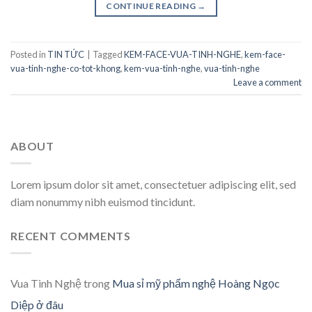
CONTINUE READING
→
Posted in
TIN TỨC
|
Tagged
KEM-FACE-VUA-TINH-NGHE
,
kem-face-
vua-tinh-nghe-co-tot-khong
,
kem-vua-tinh-nghe
,
vua-tinh-nghe
Leave a comment
ABOUT
Lorem ipsum dolor sit amet, consectetuer adipiscing elit, sed
diam nonummy nibh euismod tincidunt.
RECENT COMMENTS
Vua Tinh Nghệ
trong
Mua sỉ mỹ phẩm nghệ Hoàng Ngọc
Diệp ở đâu