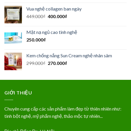
là:
tại
Vua nghệ collagen ban ngày
499.000₫.
là:
Giá
Giá
449.000
₫
400.000
₫
449.000₫.
gốc
hiện
là:
tại
Mặt nạ ngủ cao tinh nghệ
449.000₫.
là:
250.000
₫
400.000₫.
Kem chống nắng Sun Cream nghệ nhân sâm
Giá
Giá
299.000
₫
270.000
₫
gốc
hiện
là:
tại
299.000₫.
là:
270.000₫.
GIỚI THIỆU
Chuyên cung cấp các sản phẩm làm đẹp từ thiên nhiên như:
tinh bột nghệ, mỹ phẩm nghệ, thảo mộc tự nhiên...