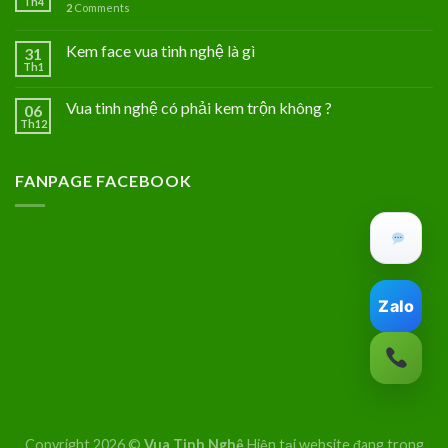
Th4
2
Comments
Kem face vua tinh nghệ là gì
31
Th1
Vua tinh nghệ có phải kem trộn không ?
06
Th12
FANPAGE FACEBOOK
Zalo
Copyright 2026 ©
Vua Tinh Nghệ
Hiện tại website đang trong