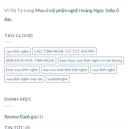
Vi Thị Tý
trong
Mua sỉ mỹ phẩm nghệ Hoàng Ngọc Diệp ở
đâu
TAG CLOUD
cao-tinh-nghe
CAO-TINH-NGHE-CO-TOT-KHONG
KEM-FACE-VUA-TINH-NGHE
kem-face-vua-tinh-nghe-co-tot-khong
kem-vua-tinh-nghe
sua-rua-mat-tinh-bot-nghe
vua-tinh-nghe
vua-tinh-nghe-nep-do
vuatinhnghe
DANH MỤC
Review Đánh giá
(1)
TIN TỨC
(8)