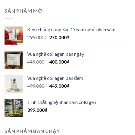
SẢN PHẨM MỚI
Kem chống nắng Sun Cream nghệ nhân sâm
Giá
Giá
299.000
₫
270.000
₫
gốc
hiện
là:
tại
Vua nghệ collagen ban ngày
299.000₫.
là:
Giá
Giá
449.000
₫
400.000
₫
270.000₫.
gốc
hiện
là:
tại
Vua nghệ collagen ban đêm
449.000₫.
là:
Giá
Giá
499.000
₫
449.000
₫
400.000₫.
gốc
hiện
là:
tại
Tinh chất nghệ nhân sâm collagen
499.000₫.
là:
399.000
₫
449.000₫.
SẢN PHẨM BÁN CHẠY