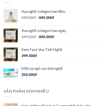
Vua nghệ collagen ban đêm
Giá
Giá
499.000
₫
449.000
₫
gốc
hiện
là:
tại
Vua nghệ collagen ban ngày
499.000₫.
là:
Giá
Giá
449.000
₫
400.000
₫
449.000₫.
gốc
hiện
là:
tại
Kem Face Vua Tinh Nghệ
449.000₫.
là:
399.000
₫
400.000₫.
Mặt nạ ngủ cao tinh nghệ
250.000
₫
SẢN PHẨM XEM NHIỀU
Kem chống nắng Sun Cream nghệ nhân sâm