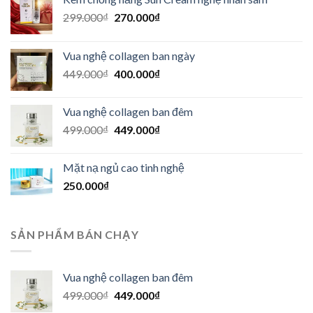
Giá
Giá
299.000
₫
270.000
₫
gốc
hiện
là:
tại
Vua nghệ collagen ban ngày
299.000₫.
là:
Giá
Giá
449.000
₫
400.000
₫
270.000₫.
gốc
hiện
là:
tại
Vua nghệ collagen ban đêm
449.000₫.
là:
Giá
Giá
499.000
₫
449.000
₫
400.000₫.
gốc
hiện
là:
tại
Mặt nạ ngủ cao tinh nghệ
499.000₫.
là:
250.000
₫
449.000₫.
SẢN PHẨM BÁN CHẠY
Vua nghệ collagen ban đêm
Giá
Giá
499.000
₫
449.000
₫
gốc
hiện