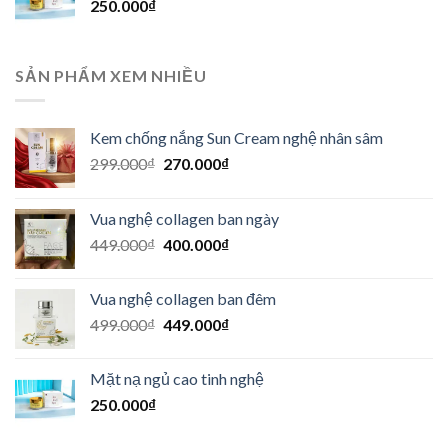
250.000
₫
SẢN PHẨM XEM NHIỀU
Kem chống nắng Sun Cream nghệ nhân sâm
Giá
Giá
299.000
₫
270.000
₫
gốc
hiện
là:
tại
Vua nghệ collagen ban ngày
299.000₫.
là:
Giá
Giá
449.000
₫
400.000
₫
270.000₫.
gốc
hiện
là:
tại
Vua nghệ collagen ban đêm
449.000₫.
là:
Giá
Giá
499.000
₫
449.000
₫
400.000₫.
gốc
hiện
là:
tại
Mặt nạ ngủ cao tinh nghệ
499.000₫.
là:
250.000
₫
449.000₫.