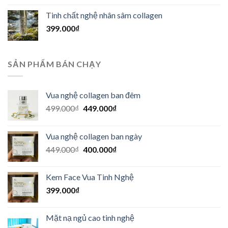
là:
tại
Tinh chất nghệ nhân sâm collagen
499.000₫.
là:
399.000
₫
449.000₫.
SẢN PHẨM BÁN CHẠY
Vua nghệ collagen ban đêm
Giá
Giá
499.000
₫
449.000
₫
gốc
hiện
là:
tại
Vua nghệ collagen ban ngày
499.000₫.
là:
Giá
Giá
449.000
₫
400.000
₫
449.000₫.
gốc
hiện
là:
tại
Kem Face Vua Tinh Nghệ
449.000₫.
là:
399.000
₫
400.000₫.
Mặt nạ ngủ cao tinh nghệ