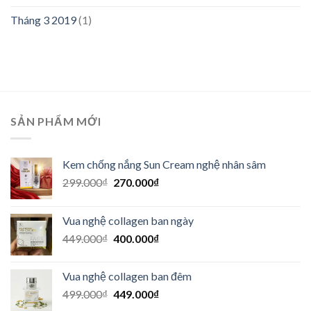
Tháng 3 2019
(1)
SẢN PHẨM MỚI
Kem chống nắng Sun Cream nghệ nhân sâm
Giá
Giá
299.000
₫
270.000
₫
gốc
hiện
là:
tại
Vua nghệ collagen ban ngày
299.000₫.
là:
Giá
Giá
449.000
₫
400.000
₫
270.000₫.
gốc
hiện
là:
tại
Vua nghệ collagen ban đêm
449.000₫.
là:
Giá
Giá
499.000
₫
449.000
₫
400.000₫.
gốc
hiện