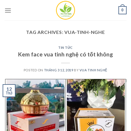
Skip
0
to
content
TAG ARCHIVES:
VUA-TINH-NGHE
TIN TỨC
Kem face vua tinh nghệ có tốt không
POSTED ON
THÁNG 3 12, 2019
BY
VUA TINH NGHỆ
12
Th3