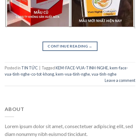
CONTINUE READING
→
Posted in
TIN TỨC
|
Tagged
KEM-FACE-VUA-TINH-NGHE
,
kem-face-
vua-tinh-nghe-co-tot-khong
,
kem-vua-tinh-nghe
,
vua-tinh-nghe
Leave a comment
ABOUT
Lorem ipsum dolor sit amet, consectetuer adipiscing elit, sed
diam nonummy nibh euismod tincidunt.