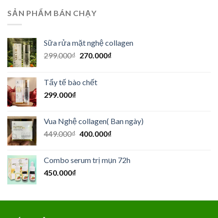
SẢN PHẨM BÁN CHẠY
Sữa rửa mặt nghệ collagen
Giá
Giá
299.000
₫
270.000
₫
gốc
hiện
là:
tại
Tẩy tế bào chết
299.000₫.
là:
299.000
₫
270.000₫.
Vua Nghệ collagen( Ban ngày)
Giá
Giá
449.000
₫
400.000
₫
gốc
hiện
là:
tại
Combo serum trị mụn 72h
449.000₫.
là:
450.000
₫
400.000₫.